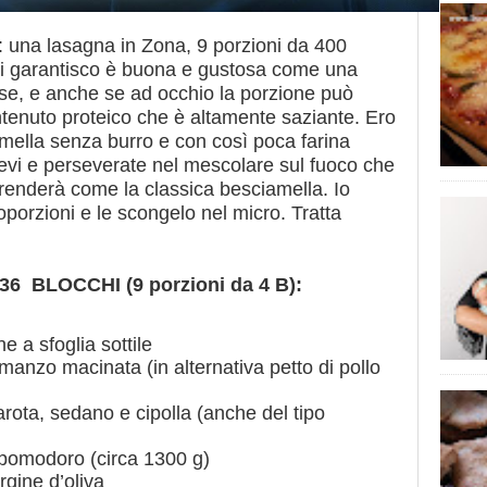
a: una lasagna in Zona, 9 porzioni da 400
e vi garantisco è buona e gustosa come una
se, e anche se ad occhio la porzione può
ontenuto proteico che è altamente saziante. Ero
amella senza burro e con così poca farina
datevi e perseverate nel mescolare sul fuoco che
renderà come la classica besciamella. Io
orzioni e le scongelo nel micro. Tratta
6 BLOCCHI (9 porzioni da 4 B):
e a sfoglia sottile
manzo macinata (in alternativa petto di pollo
arota, sedano e cipolla (anche del tipo
i pomodoro (circa 1300 g)
rgine d’oliva