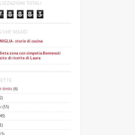
LIZZAZIONI TOTALI
7
8
8
8
3
G CHE SEGUO
ANIGLIA - storie di cucina
dieta zona con simpatia.Benvenuti
 sito di ricette di Laura
HETTE
e drinks
(6)
2)
i
(55)
43)
1)
15)