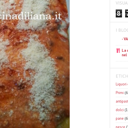
VISUA
8
I BLO
- V
La 
nel
ETIC
Liquori 
Primi
(6
antipast
dolci
(1
pane
(6
pesce
(