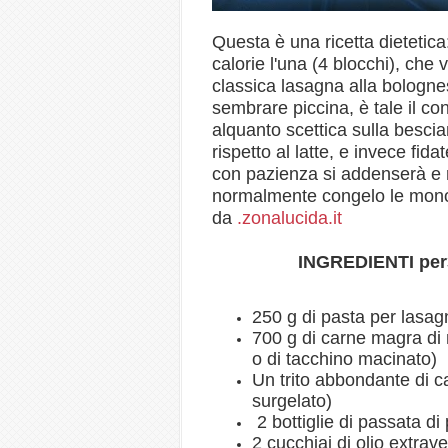
Questa è una ricetta dietetic
calorie l'una (4 blocchi), ch
classica lasagna alla bologne
sembrare piccina, è tale il c
alquanto scettica sulla besci
rispetto al latte, e invece fi
con pazienza si addenserà e 
normalmente congelo le monop
da
.zonalucida.it
INGREDIENTI per3
250 g di pasta per lasagn
700 g di carne magra di 
o di tacchino macinato)
Un trito abbondante di c
surgelato)
2 bottiglie di passata d
2 cucchiai di olio extrave