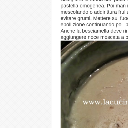
pastella omogenea. Poi man m
mescolando o addirittura frulla
evitare grumi. Mettere sul fu
ebollizione continuando poi per
Anche la besciamella deve ri
aggiungere noce moscata a p