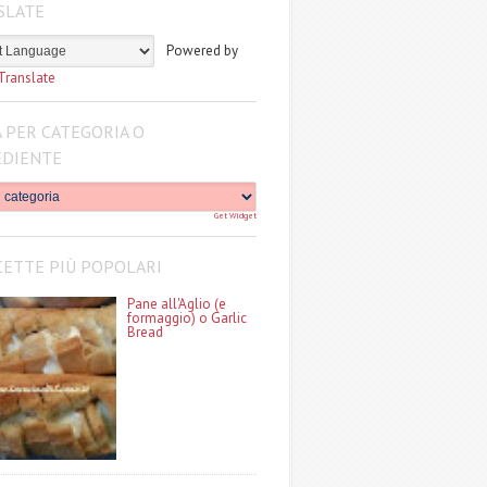
SLATE
Powered by
Translate
 PER CATEGORIA O
EDIENTE
Get Widget
CETTE PIÙ POPOLARI
Pane all'Aglio (e
formaggio) o Garlic
Bread