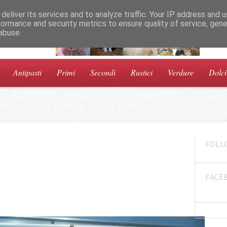
deliver its services and to analyze traffic. Your IP address and 
formance and security metrics to ensure quality of service, gen
abuse.
a!
Antipasti
Primi
Secondi
Rustici
Verdure
Dolci
FOLL
FACE