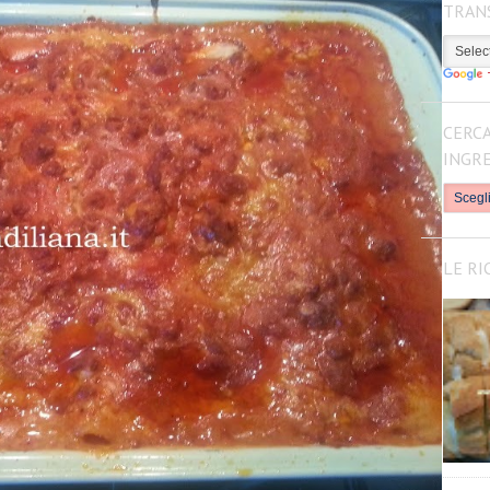
TRAN
CERCA
INGR
LE RI