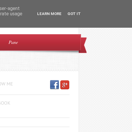
user-agent
erate usage
LEARN MORE
GOT IT
Pane
OW ME
BOOK