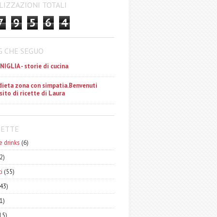
LIZZAZIONI TOTALI
7
9
5
6
4
G CHE SEGUO
ANIGLIA - storie di cucina
dieta zona con simpatia.Benvenuti
 sito di ricette di Laura
HETTE
e drinks
(6)
2)
i
(55)
43)
1)
15)