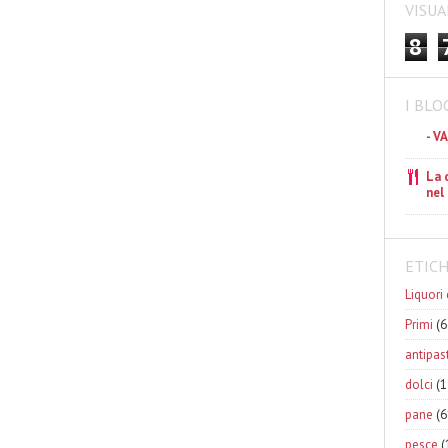
VISUA
8
I BLO
- V
La 
nel
ETIC
Liquori 
Primi
(6
antipast
dolci
(1
pane
(6
pesce
(