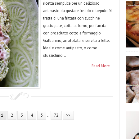
ricetta semplice per un delizioso
antipasto da gustare freddo o tiepido. SI
tratta di una frittata con zucchine
grattugiate, cotta al forno, poi farcita
con prosciutto cotto e formaggio
Galbanino, arrotolata, e servita a fette.
Ideale come antipasto, o come
stuzzichino...
Read More
1
2
3
4
5
...
72
>>