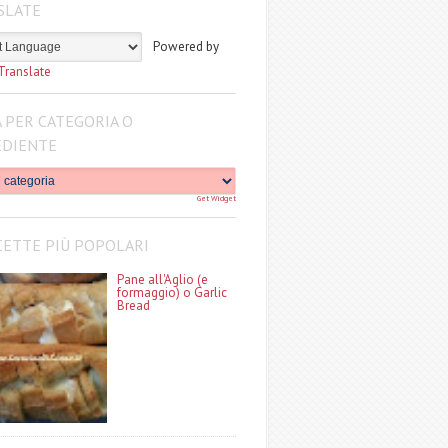
SLATE
Powered by
Translate
 PER CATEGORIA O
EDIENTE
Get Widget
CETTE PIÙ POPOLARI
Pane all'Aglio (e
formaggio) o Garlic
Bread