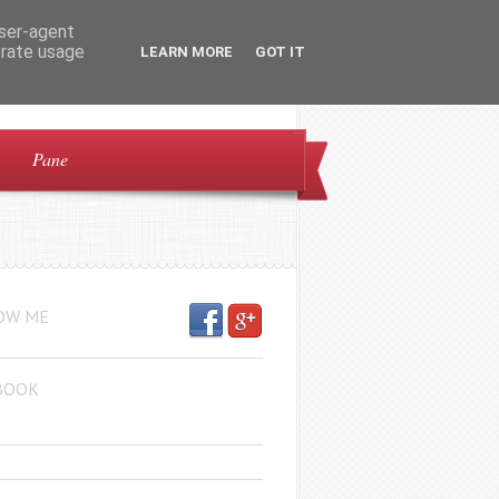
user-agent
erate usage
LEARN MORE
GOT IT
Pane
OW ME
BOOK