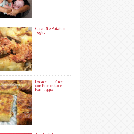
Carciofi e Patate in
Teglia
Focaccia di Zucchine
con Prosciutto e
Formaggio