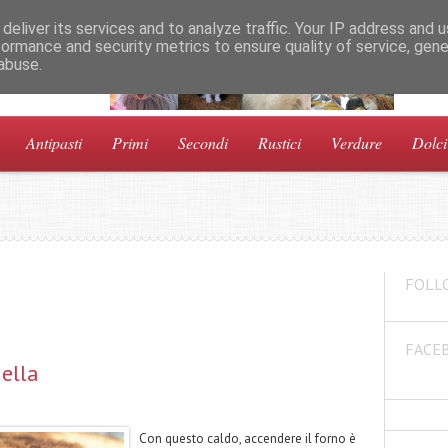
deliver its services and to analyze traffic. Your IP address and 
formance and security metrics to ensure quality of service, gen
abuse.
a!
Antipasti
Primi
Secondi
Rustici
Verdure
Dolci
FOLL
FACE
ella
Con questo caldo, accendere il forno è