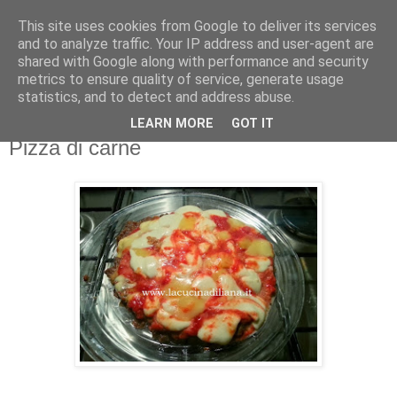
This site uses cookies from Google to deliver its services
La Cucina di Liana
and to analyze traffic. Your IP address and user-agent are
shared with Google along with performance and security
metrics to ensure quality of service, generate usage
4 gatti in cucina... i miei assistenti di cucina!
statistics, and to detect and address abuse.
LEARN MORE
GOT IT
martedì 25 febbraio 2014
Pizza di carne