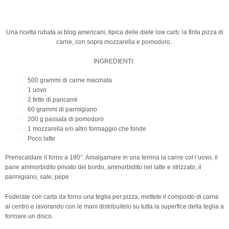
Una ricetta rubata ai blog americani, tipica delle diete low carb: la finta pizza di
carne, con sopra mozzarella e pomodoro.
INGREDIENTI:
·
500 grammi di carne macinata
·
1 uovo
·
2 fette di pancarrè
·
60 grammi di parmigiano
·
200 g passata di pomodoro
·
1 mozzarella e/o altro formaggio che fonde
·
Poco latte
Preriscaldare il forno a 180°. Amalgamare in una terrina la carne col l’uovo, il
pane ammorbidito privato del bordo, ammorbidito nel latte e strizzato, il
parmigiano, sale, pepe.
Foderate con carta da forno una teglia per pizza, mettete il composto di carne
al centro e lavorando con le mani distribuitelo su tutta la superfice della teglia a
formare un disco.