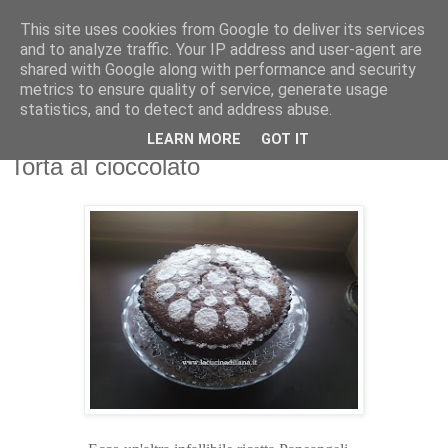
This site uses cookies from Google to deliver its services
La Cucina di Liana
and to analyze traffic. Your IP address and user-agent are
shared with Google along with performance and security
metrics to ensure quality of service, generate usage
4 gatti in cucina... i miei assistenti di cucina!
statistics, and to detect and address abuse.
LEARN MORE
GOT IT
martedì 4 marzo 2014
Torta al cioccolato