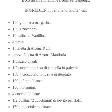
Ecco un'altra infallibile ricetta Paneangeli...
INGREDIENTI per una torta di 24 cm:
150 g burro o margarina
150 g zucchero
1 bustina di Vanillina
4 uova
1 fialetta di Aroma Rum
mezza fialetta di Aroma Mandorla
1 pizzico di sale
1
/
2
cucchiaino raso di cannella in polvere
150 g cioccolato fondente grattugiato
100 g farina bianca
100 g Frumina
4 cucchiai di latte
1
/
2
bustina (2 cucchiaini) di lievito per dolci
150 g nocciole macinate