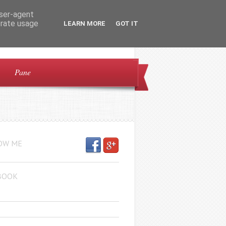
user-agent
erate usage
LEARN MORE
GOT IT
Pane
OW ME
BOOK