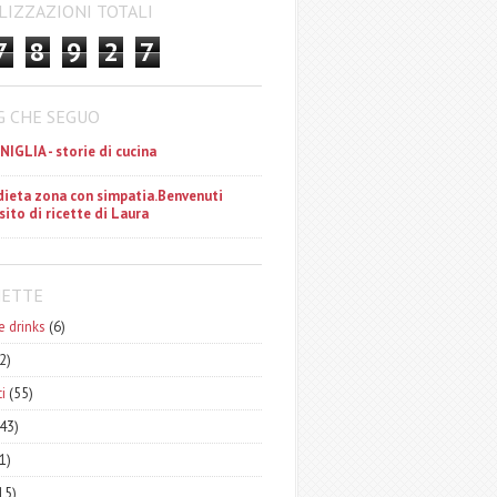
LIZZAZIONI TOTALI
7
8
9
2
7
G CHE SEGUO
ANIGLIA - storie di cucina
dieta zona con simpatia.Benvenuti
 sito di ricette di Laura
HETTE
e drinks
(6)
2)
i
(55)
43)
1)
15)