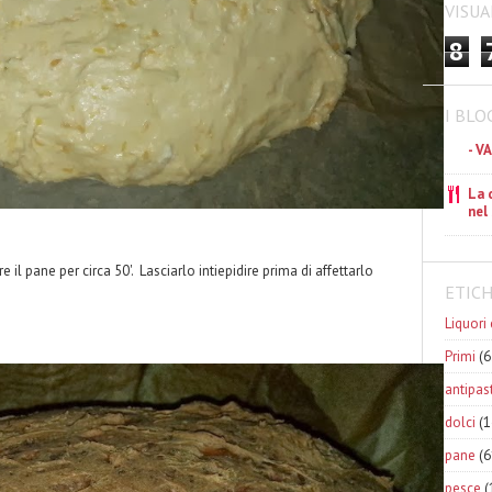
VISUA
8
I BLO
- V
La 
nel
e il pane per circa 50'. Lasciarlo intiepidire prima di affettarlo
ETIC
Liquori 
Primi
(6
antipast
dolci
(1
pane
(6
pesce
(