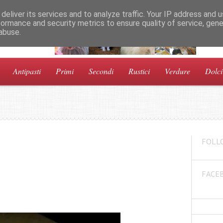
deliver its services and to analyze traffic. Your IP address and 
formance and security metrics to ensure quality of service, gen
abuse.
a!
Antipasti
Primi
Secondi
Rustici
Verdure
Dolci
FOLL
FACE