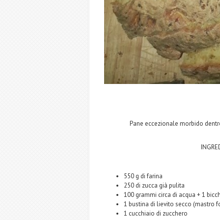
Pane eccezionale morbido dentro
INGRED
550 g di farina
250 di zucca già pulita
100 grammi circa di acqua + 1 bicchi
1 bustina di lievito secco (mastro f
1 cucchiaio di zucchero