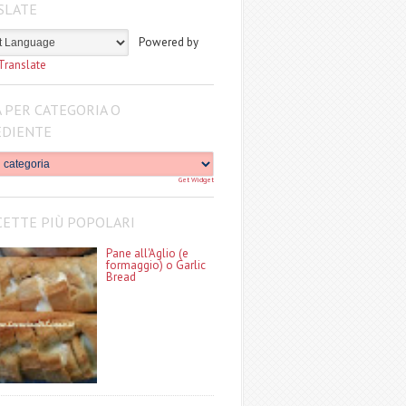
SLATE
Powered by
Translate
 PER CATEGORIA O
EDIENTE
Get Widget
CETTE PIÙ POPOLARI
Pane all'Aglio (e
formaggio) o Garlic
Bread