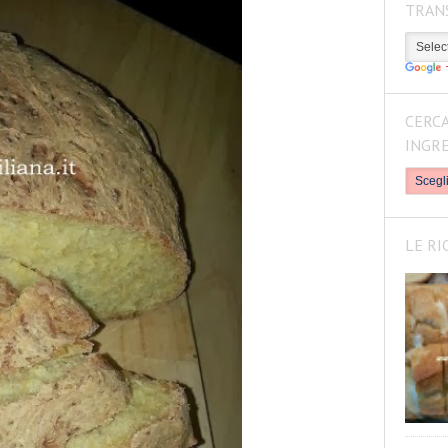
TRAN
CERCA
INGR
LE RI