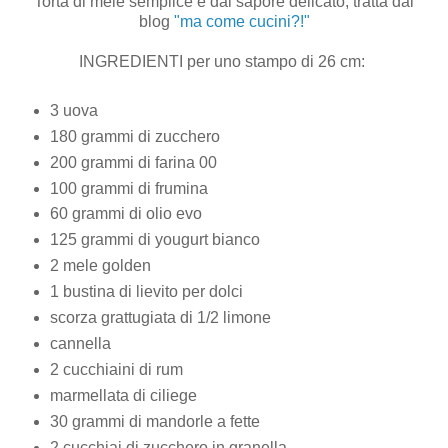
Torta di mele semplice e dal sapore delicato, tratta dal
blog
"ma come cucini?!"
INGREDIENTI per uno stampo di 26 cm:
3 uova
180 grammi di zucchero
200 grammi di farina 00
100 grammi di frumina
60 grammi di olio evo
125 grammi di yougurt bianco
2 mele golden
1 bustina di lievito per dolci
scorza grattugiata di 1/2 limone
cannella
2 cucchiaini di rum
marmellata di ciliege
30 grammi di mandorle a fette
2 cucchiai di zucchero in granella