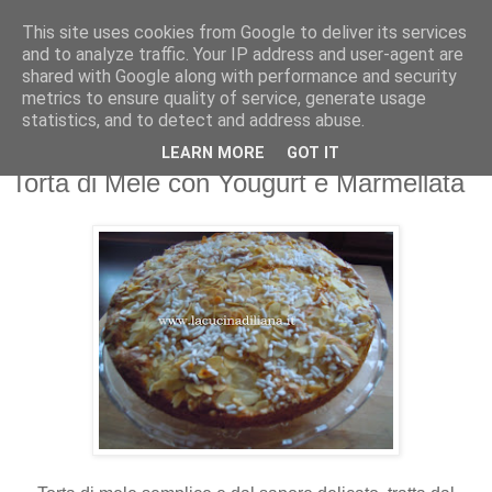
This site uses cookies from Google to deliver its services
La Cucina di Liana
and to analyze traffic. Your IP address and user-agent are
shared with Google along with performance and security
metrics to ensure quality of service, generate usage
4 gatti in cucina... i miei assistenti di cucina!
statistics, and to detect and address abuse.
LEARN MORE
GOT IT
domenica 12 gennaio 2014
Torta di Mele con Yougurt e Marmellata