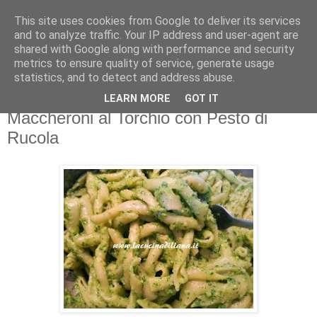
This site uses cookies from Google to deliver its services
La Cucina di Liana
and to analyze traffic. Your IP address and user-agent are
shared with Google along with performance and security
metrics to ensure quality of service, generate usage
4 gatti in cucina... i miei assistenti di cucina!
statistics, and to detect and address abuse.
LEARN MORE
GOT IT
sabato 25 ottobre 2014
Maccheroni al Torchio con Pesto di
Rucola