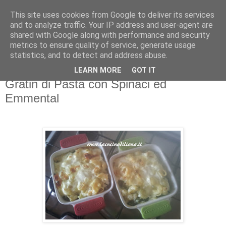
This site uses cookies from Google to deliver its services
La Cucina di Liana
and to analyze traffic. Your IP address and user-agent are
shared with Google along with performance and security
metrics to ensure quality of service, generate usage
4 gatti in cucina... i miei assistenti di cucina!
statistics, and to detect and address abuse.
LEARN MORE
GOT IT
giovedì 16 ottobre 2014
Gratin di Pasta con Spinaci ed
Emmental