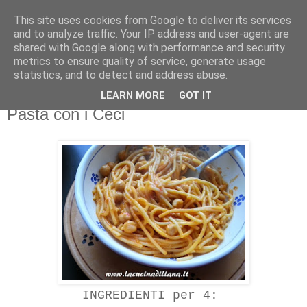
This site uses cookies from Google to deliver its services
La Cucina di Liana
and to analyze traffic. Your IP address and user-agent are
shared with Google along with performance and security
metrics to ensure quality of service, generate usage
4 gatti in cucina... i miei assistenti di cucina!
statistics, and to detect and address abuse.
LEARN MORE
GOT IT
giovedì 15 gennaio 2015
Pasta con i Ceci
INGREDIENTI per 4: