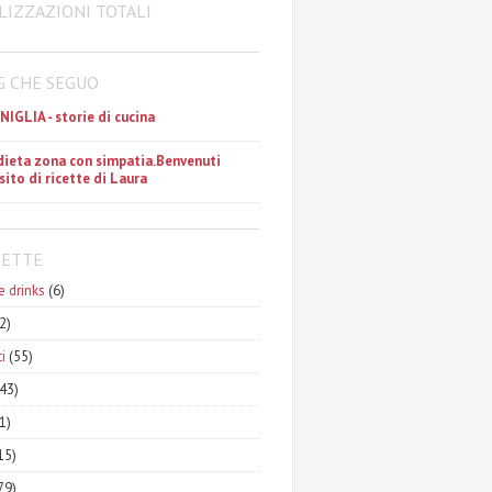
LIZZAZIONI TOTALI
G CHE SEGUO
ANIGLIA - storie di cucina
dieta zona con simpatia.Benvenuti
 sito di ricette di Laura
HETTE
e drinks
(6)
2)
i
(55)
43)
1)
15)
79)