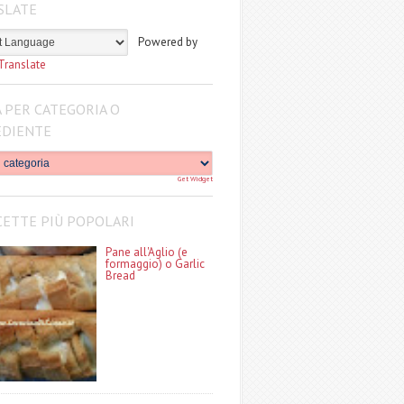
SLATE
Powered by
Translate
 PER CATEGORIA O
EDIENTE
Get Widget
CETTE PIÙ POPOLARI
Pane all'Aglio (e
formaggio) o Garlic
Bread