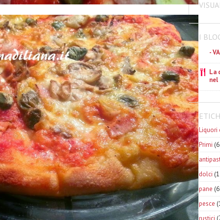
VISUA
I BLO
- V
La 
nel
ETIC
Liquori 
Primi
(6
antipast
dolci
(1
pane
(6
pesce
(
rustici
(