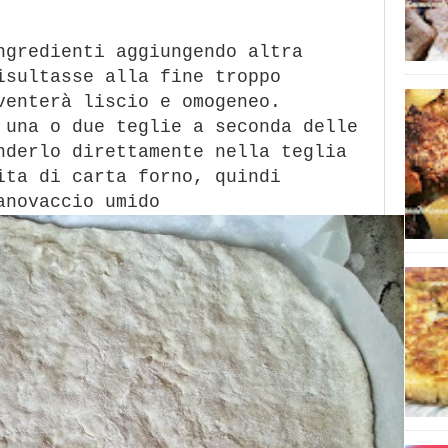
ngredienti aggiungendo altra
isultasse alla fine troppo
venterà liscio e omogeneo.
 una o due teglie a seconda delle
nderlo direttamente nella teglia
ita di carta forno, quindi
anovaccio umido