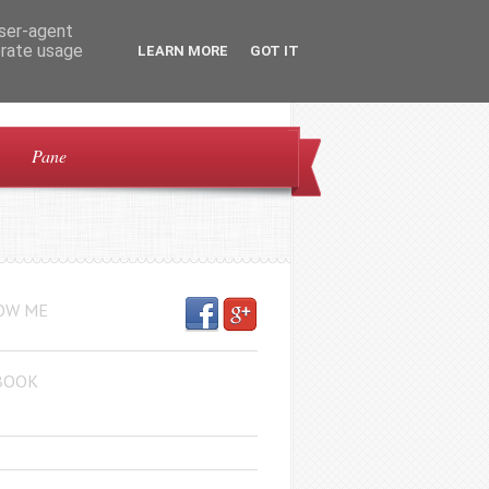
user-agent
erate usage
LEARN MORE
GOT IT
Pane
OW ME
BOOK