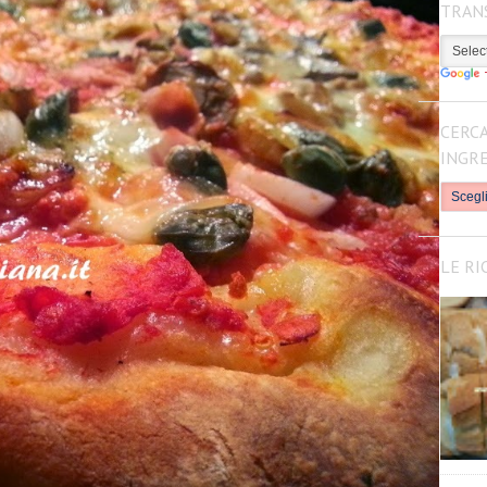
TRAN
CERCA
INGR
LE RI