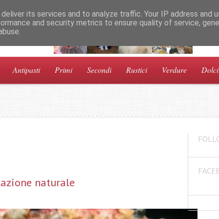
deliver its services and to analyze traffic. Your IP address and 
formance and security metrics to ensure quality of service, gen
abuse.
a!
Antipasti
Primi
Secondi
Rustici
Verdure
Dolci
FOLL
FACE
tazione naturale