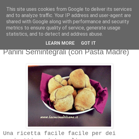
This site uses cookies from Google to deliver its services
La Cucina di Liana
and to analyze traffic. Your IP address and user-agent are
shared with Google along with performance and security
metrics to ensure quality of service, generate usage
4 gatti in cucina... i miei assistenti di cucina!
statistics, and to detect and address abuse.
LEARN MORE
GOT IT
martedì 5 maggio 2015
Panini Semintegrali (con Pasta Madre)
Una ricetta facile facile per dei