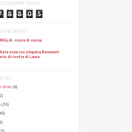
LIZZAZIONI TOTALI
7
8
8
0
5
G CHE SEGUO
ANIGLIA - storie di cucina
dieta zona con simpatia.Benvenuti
 sito di ricette di Laura
HETTE
e drinks
(6)
2)
i
(55)
43)
1)
15)