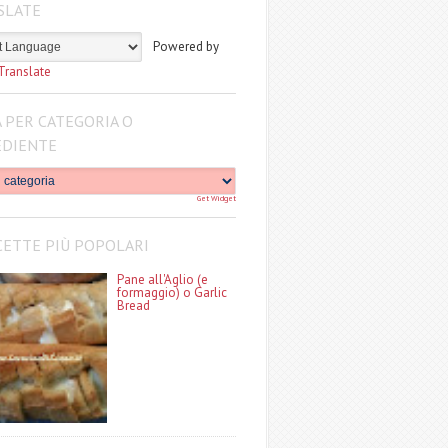
SLATE
Powered by
Translate
 PER CATEGORIA O
EDIENTE
Get Widget
CETTE PIÙ POPOLARI
Pane all'Aglio (e
formaggio) o Garlic
Bread