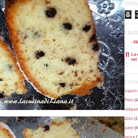
VISUA
8
I BLO
- V
La 
nel
ETIC
Liquori 
Primi
(6
antipast
dolci
(1
pane
(6
pesce
(