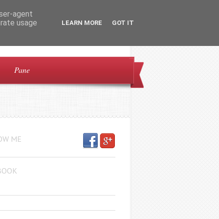
user-agent
erate usage
LEARN MORE
GOT IT
Pane
OW ME
BOOK