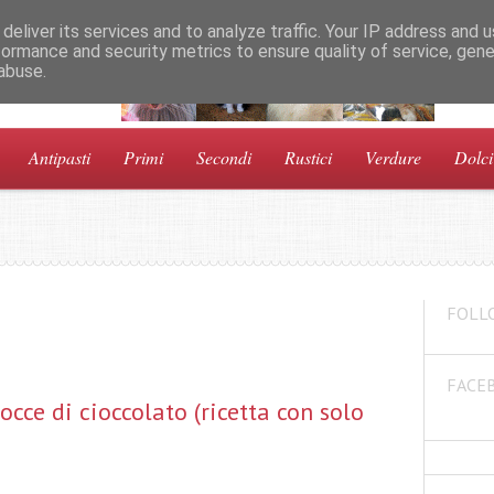
deliver its services and to analyze traffic. Your IP address and 
formance and security metrics to ensure quality of service, gen
abuse.
a!
Antipasti
Primi
Secondi
Rustici
Verdure
Dolci
FOLL
FACE
cce di cioccolato (ricetta con solo